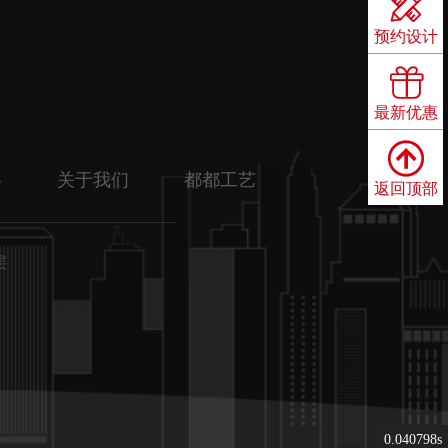

预约设计

最新优惠

略
关于我们
都都工艺
返回顶部
层
0.040798s