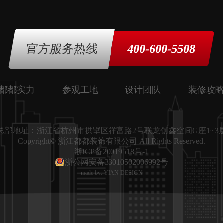
400-600-5508
官方服务热线
都都实力
参观工地
设计团队
装修攻
总部地址：浙江省杭州市拱墅区祥富路2号联龙创鑫空间G座1~3
Copyright© 浙江都都装饰有限公司 All Rights Reserved.
浙ICP备20019518号-1
浙公网安备33010502006992号
made by: YIAN DESIGN