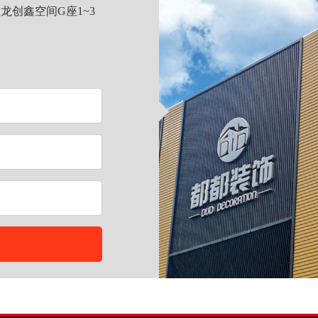
龙创鑫空间G座1~3