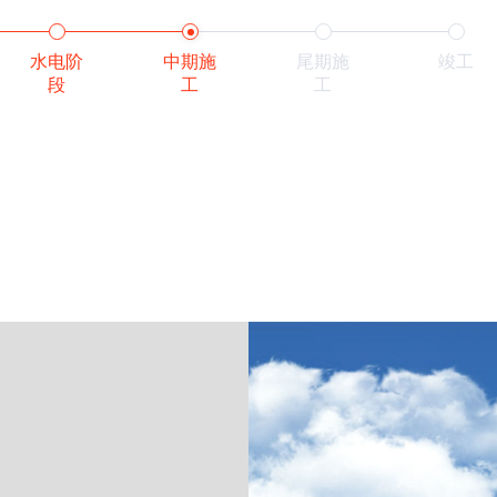
水电阶
中期施
尾期施
竣工
段
工
工