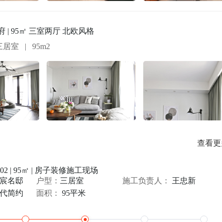
 | 95㎡ 三室两厅 北欧风格
三居室
|
95m2
查看更
02 | 95㎡ | 房子装修施工现场
宸名邸
户型：
三居室
施工负责人：
王忠新
代简约
面积：
95平米