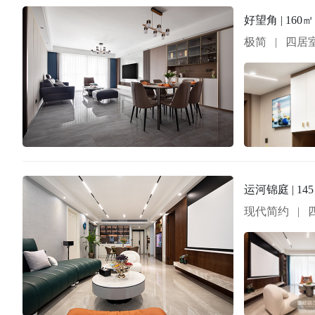
好望角 | 16
极简
|
四居
运河锦庭 | 1
现代简约
|