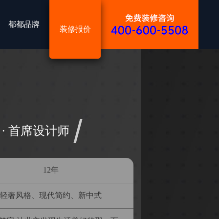
都都品牌
装修报价
 · 首席设计师
12年
轻奢风格、现代简约、新中式