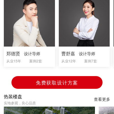
郑德贤
曹舒嘉
设计导师
设计导师
从业15年
案例2套
从业12年
案例7套
免费获取设计方案
热装楼盘
查看更多
实地参观，良心品质