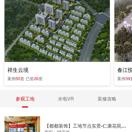
祥生云境
春江
案例
50
套
已签
26
套
案例
39
参观工地
水电VR
装修攻略
【都都装饰】工地节点实景-仁康花苑水电
面积：98平米