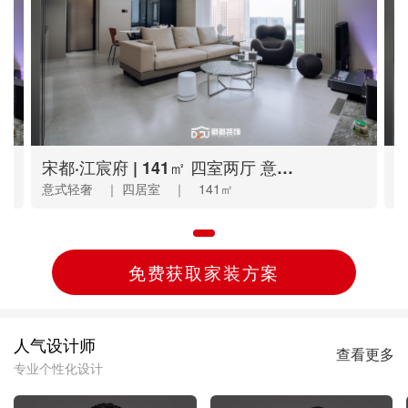
逸品春江 | 120㎡ 三室两厅 美式
碧桂园 | 138㎡ 三室两厅 现代混搭
江南大院 | 160㎡ 三室一厅 新中式
宋都·江宸府 | 141㎡ 四室两厅 意式轻奢
水河桥丨160㎡现代轻奢，浅米色多元演绎惬意生活！
和
勾
山
意式轻奢 ｜ 四居室 ｜ 141㎡
现代轻奢 ｜ 三居室 ｜ 160㎡
美式 ｜ 三居室 ｜ 120㎡
现代混搭 ｜ 四居室 ｜ 138㎡
新中式 ｜ 三居室 ｜ 160㎡
意
现
美
现
新
免费获取家装方案
人气设计师
查看更多
专业个性化设计