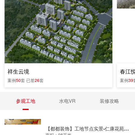
祥生云境
春江
案例
50
套
已签
26
套
案例
39
参观工地
水电VR
装修攻略
【都都装饰】工地节点实景-仁康花苑水电
面积：98平米