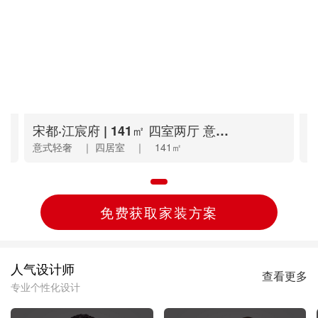
逸品春江 | 120㎡ 三室两厅 美式
碧桂园 | 138㎡ 三室两厅 现代混搭
江南大院 | 160㎡ 三室一厅 新中式
宋都·江宸府 | 141㎡ 四室两厅 意式轻奢
水河桥丨160㎡现代轻奢，浅米色多元演绎惬意生活！
和
勾
山
意式轻奢 ｜ 四居室 ｜ 141㎡
现代轻奢 ｜ 三居室 ｜ 160㎡
美式 ｜ 三居室 ｜ 120㎡
现代混搭 ｜ 四居室 ｜ 138㎡
新中式 ｜ 三居室 ｜ 160㎡
意
现
美
现
新
免费获取家装方案
人气设计师
查看更多
专业个性化设计