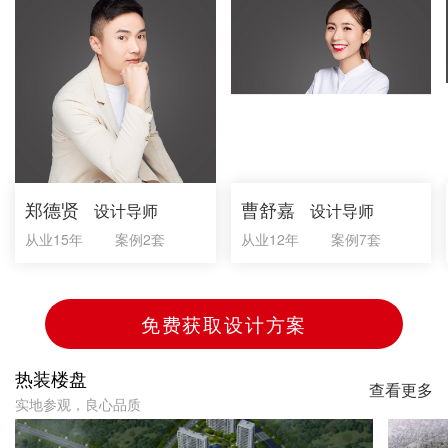
郑德贤
曹舒嘉
设计导师
设计导师
从业15年
案例2套
从业12年
案例7套
免费获取设计方案
热装楼盘
查看更多
实地参观，良心品质