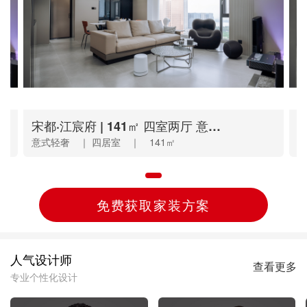
逸品春江 | 120㎡ 三室两厅 美式
碧桂园 | 138㎡ 三室两厅 现代混搭
江南大院 | 160㎡ 三室一厅 新中式
宋都·江宸府 | 141㎡ 四室两厅 意式轻奢
水河桥丨160㎡现代轻奢，浅米色多元演绎惬意生活！
和
勾
山
意式轻奢 ｜ 四居室 ｜ 141㎡
现代轻奢 ｜ 三居室 ｜ 160㎡
美式 ｜ 三居室 ｜ 120㎡
现代混搭 ｜ 四居室 ｜ 138㎡
新中式 ｜ 三居室 ｜ 160㎡
意
现
美
现
新
免费获取家装方案
人气设计师
查看更多
专业个性化设计