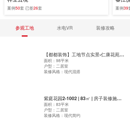
祥生云境
春江
案例
50
套
已签
26
套
案例
39
参观工地
水电VR
装修攻略
【都都装饰】工地节点实景-仁康花苑水电
面积：98平米